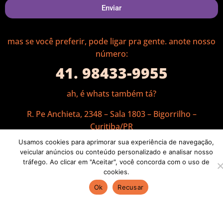
Enviar
mas se você preferir, pode ligar pra gente. a
note nosso
número:
41. 98433-9955
ah, é whats também tá?
R. Pe Anchieta, 2348 – Sala 1803 – Bigorrilho –
Curitiba/PR
Usamos cookies para aprimorar sua experiência de navegação,
veicular anúncios ou conteúdo personalizado e analisar nosso
tráfego. Ao clicar em "Aceitar", você concorda com o uso de
cookies.
Ok
Recusar
politíca de privacidade